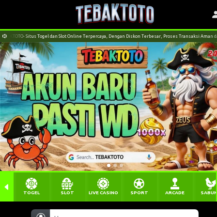
KTOTO- Situs Togel dan Slot Online Terpercaya, Dengan Diskon Terbesar, Proses Transaksi Aman dan C
TOGEL
SLOT
LIVE CASINO
SPORT
ARCADE
SABU