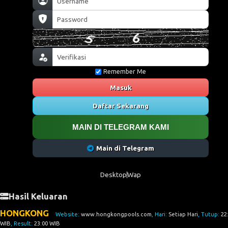
Remember Me
Masuk
Daftar Sekarang
MAIN DI TELEGRAM KAMI
Main di Telegram
Desktop
Wap
Hasil Keluaran
HONGKONG
Website:
www.hongkongpools.com
, Hari:
Setiap Hari
, Tutup:
22
WIB
, Result:
23:00 WIB